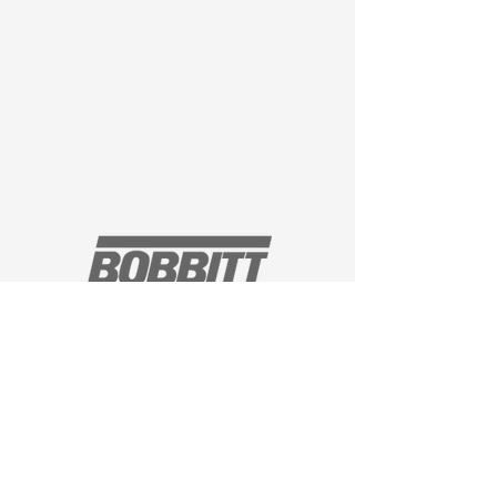
constructor
Nuestros ingenieros
Durante más de 70 años,
corporaciones, municipios,
organizaciones sin fines de lucro y